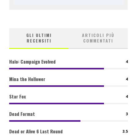
GLI ULTIMI
ARTICOLI PIÙ
RECENSITI
COMMENTATI
Halo: Campaign Evolved
4
Mina the Hollower
4
Star Fox
4
Dead Format
3
Dead or Alive 6 Last Round
3.5