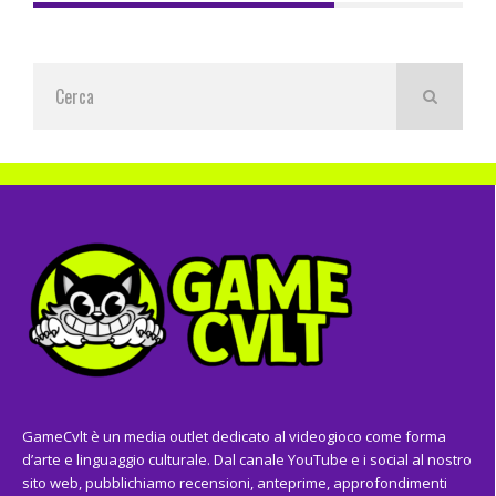
GameCvlt è un media outlet dedicato al videogioco come forma
d’arte e linguaggio culturale. Dal canale YouTube e i social al nostro
sito web, pubblichiamo recensioni, anteprime, approfondimenti