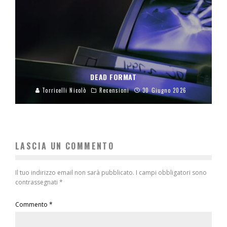
DEAD FORMAT
Torricelli Nicolò
Recensioni
30 Giugno 2026
LASCIA UN COMMENTO
Il tuo indirizzo email non sarà pubblicato.
I campi obbligatori sono
contrassegnati
*
Commento
*