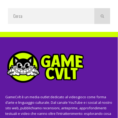
GameCvlt è un media outlet dedicato al videogioco come forma
d’arte e linguaggio culturale. Dal canale YouTube e i social al nostro
sito web, pubblichiamo recensioni, anteprime, approfondimenti
testuali e video che vanno oltre l’intrattenimento: esplorando cosa