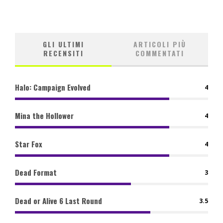
GLI ULTIMI
ARTICOLI PIÙ
RECENSITI
COMMENTATI
Halo: Campaign Evolved
4
Mina the Hollower
4
Star Fox
4
Dead Format
3
Dead or Alive 6 Last Round
3.5