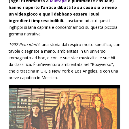
(ogni riferimento a
Mixtape
è puramente casuale)
hanno riaperto l’antico dibattito su cosa sia o meno
un videogioco e quali debbano essere i suoi
ingredienti imprescindibili.
Lasciamo ad altri questi
inghippi di lana caprina e concentriamoci su questa piccola
gemma narrativa.
1997 Reloaded
è una storia dal respiro molto specifico, con
tavole disegnate a mano, ambientata in un universo
immaginato ad hoc, e con le sue star musicali e le sue hit
da classifica. È un’avventura ambientata nel “Roxyverso”,
che ci trascina in UK, a New York e Los Angeles, e con una
breve capatina in Messico.