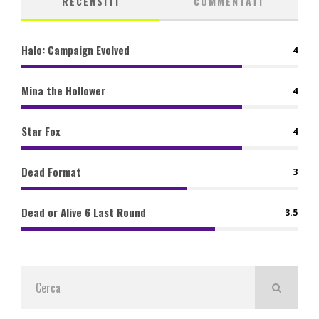
RECENSITI
COMMENTATI
Halo: Campaign Evolved
4
Mina the Hollower
4
Star Fox
4
Dead Format
3
Dead or Alive 6 Last Round
3.5