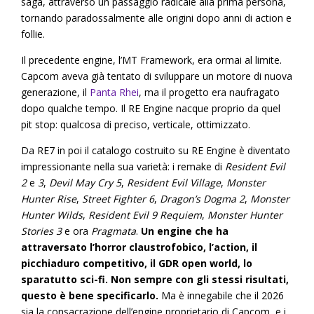
saga, attraverso un passaggio radicale alla prima persona,
tornando paradossalmente alle origini dopo anni di action e
follie.
Il precedente engine, l’MT Framework, era ormai al limite.
Capcom aveva già tentato di sviluppare un motore di nuova
generazione, il
Panta Rhei
, ma il progetto era naufragato
dopo qualche tempo. Il RE Engine nacque proprio da quel
pit stop: qualcosa di preciso, verticale, ottimizzato.
Da RE7 in poi il catalogo costruito su RE Engine è diventato
impressionante nella sua varietà: i remake di
Resident Evil
2
e
3
,
Devil May Cry 5
,
Resident Evil Village
,
Monster
Hunter Rise
,
Street Fighter 6
,
Dragon’s Dogma 2
,
Monster
Hunter Wilds
,
Resident Evil 9 Requiem
,
Monster Hunter
Stories 3
e ora
Pragmata
.
Un engine che ha
attraversato l’horror claustrofobico, l’action, il
picchiaduro competitivo, il GDR open world, lo
sparatutto sci-fi. Non sempre con gli stessi risultati,
questo è bene specificarlo.
Ma è innegabile che il 2026
sia la consacrazione dell’engine proprietario di Capcom, e i