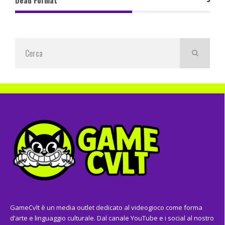
GameCvlt è un media outlet dedicato al videogioco come forma
d’arte e linguaggio culturale. Dal canale YouTube e i social al nostro