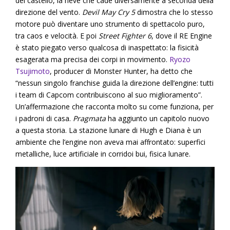
del castello, la neve che cade diversamente a seconda della
direzione del vento.
Devil May Cry 5
dimostra che lo stesso
motore può diventare uno strumento di spettacolo puro,
tra caos e velocità. E poi
Street Fighter 6
, dove il RE Engine
è stato piegato verso qualcosa di inaspettato: la fisicità
esagerata ma precisa dei corpi in movimento.
Ryozo
Tsujimoto
, producer di Monster Hunter, ha detto che
“nessun singolo franchise guida la direzione dell’engine: tutti
i team di Capcom contribuiscono al suo miglioramento”.
Un’affermazione che racconta molto su come funziona, per
i padroni di casa.
Pragmata
ha aggiunto un capitolo nuovo
a questa storia. La stazione lunare di Hugh e Diana è un
ambiente che l’engine non aveva mai affrontato: superfici
metalliche, luce artificiale in corridoi bui, fisica lunare.