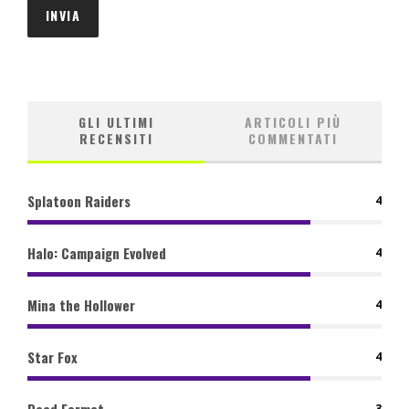
GLI ULTIMI
ARTICOLI PIÙ
RECENSITI
COMMENTATI
Splatoon Raiders
4
Halo: Campaign Evolved
4
Mina the Hollower
4
Star Fox
4
Dead Format
3